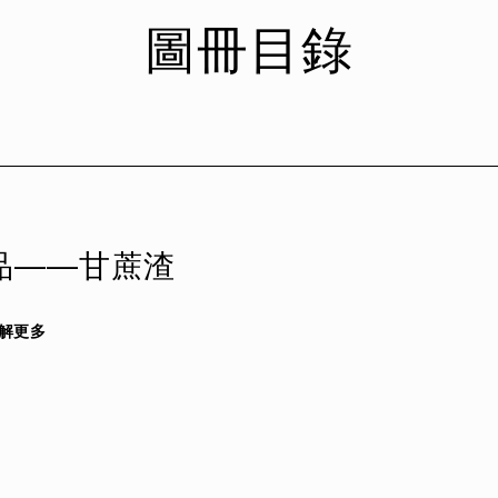
圖冊目錄
品——甘蔗渣
解更多