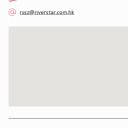
rssz@riverstar.com.hk