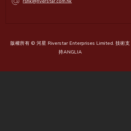
rshk@riverstar.com.hk
版權所有 © 河星 Riverstar Enterprises Limited. 技術支
持
ANGLIA