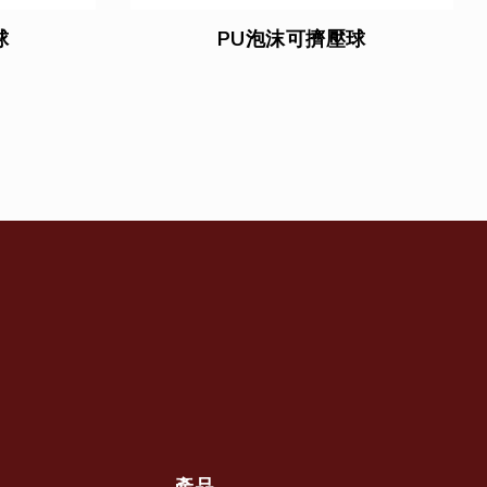
球
PU泡沫可擠壓球
產品