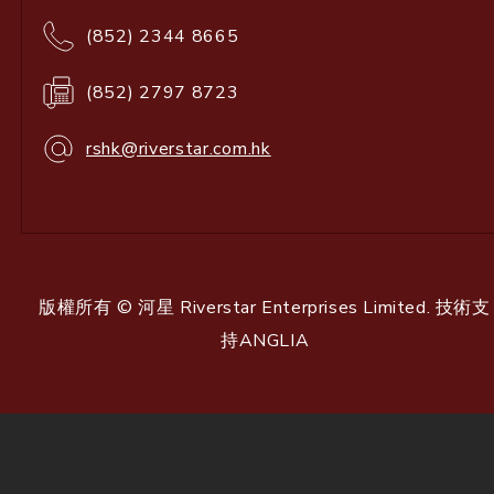
(852) 2344 8665
(852) 2797 8723
rshk@riverstar.com.hk
版權所有 © 河星 Riverstar Enterprises Limited. 技術支
持
ANGLIA